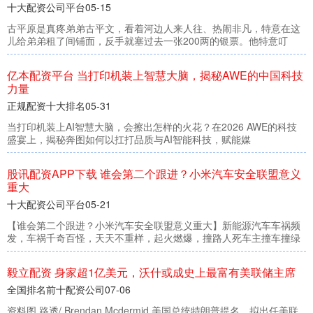
公司平台
05-15
真疼弟弟古平文，看着河边人来人往、热闹非凡，
租了间铺面，反手就塞过去一张200两的银票。他
资平台 当打印机装上智慧大脑，揭秘AWE的
十大排名
05-31
装上AI智慧大脑，会擦出怎样的火花？在2026 AW
揭秘奔图如何以扛打品质与AI智能科技，赋能媒
资APP下载 谁会第二个跟进？小米汽车安全
公司平台
05-21
二个跟进？小米汽车安全联盟意义重大】新能源汽
千奇百怪，天天不重样，起火燃爆，撞路人死车主
资 身家超1亿美元，沃什或成史上最富有美联
前十配资公司
07-06
透/ Brendan Mcdermid 美国总统特朗普提名、