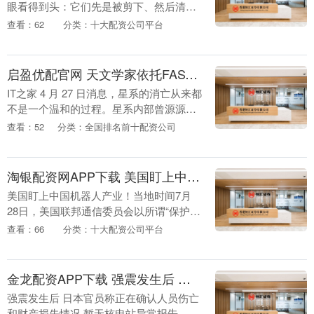
眼看得到头：它们先是被剪下、然后清
洗、纺纱，最后变成毛衣或地毯等织物。
查看：62
分类：十大配资公司平台
而那些因为太粗、太短或有瑕疵而被纺织
业淘汰的“废料”，....
启盈优配官网 天文学家依托FAST等望远镜破解星系快速熄火谜题
IT之家 4 月 27 日消息，星系的消亡从来都
不是一个温和的过程。星系内部曾源源不
断孕育出亿万颗恒星的造星工厂，会骤然
查看：52
分类：全国排名前十配资公司
停摆。这并非缓慢的衰亡，而是一场突如
其来....
淘银配资网APP下载 美国盯上中国机器人产业 畏惧科技领跑
美国盯上中国机器人产业！当地时间7月
28日，美国联邦通信委员会以所谓“保护供
应链”的名义，宣布对中国新型机器人和逆
查看：66
分类：十大配资公司平台
变器实施新禁令。国务院发展研究中心国
际技术经济....
金龙配资APP下载 强震发生后 日本官员称正在确认人员伤亡和财产损失情况 暂无核电站异常报告
强震发生后 日本官员称正在确认人员伤亡
和财产损失情况 暂无核电站异常报告。在