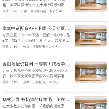
起，国家医保局统一执行慢特病报销新
规，62种常见慢性病、特殊病全部取消起
查看：176
分类：全国排名前十配资公司
付线，门诊买药、复查几十块钱也能直接
报，60岁以....
富鑫中证配资APP下载 今天立夏，六十年不遇！提醒：吃2种，品2饮，忌2事，稳过夏
今天立夏，六十年不遇！提醒：吃2种，品
2饮，忌2事，安稳顺一夏 今天正式立夏
啦！今年可是60年一遇的火马立夏，上一
查看：139
分类：正规配资十大排名
次还是1966年，下一次要等到2086年，一
辈....
鑫恒盈配资官网 一等奖！我校学子在第九届软件系统安全赛西南区域赛中荣获佳绩
近日，第九届中国高校智能机器人创意大
赛—软件系统安全赛西南区域赛圆满落
幕。我校计算机与软件学院学子凭借扎实
查看：113
分类：正规配资十大排名
的理论基础、熟练的实操技能和出色的团
队协作能力脱颖而出....
华林证券 被扔掉的废羊毛，正在被科学家用来修复人体骨骼
在大多数人的印象里，羊毛的命运似乎一