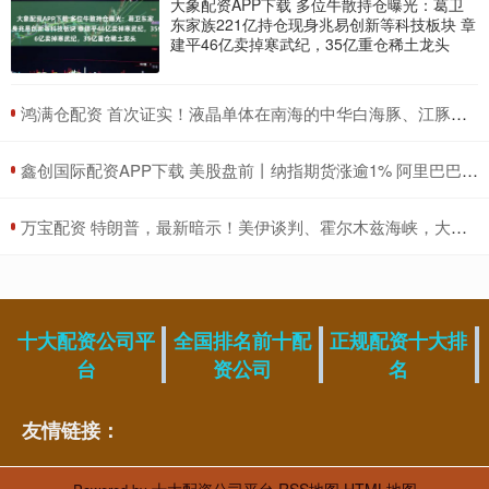
大象配资APP下载 多位牛散持仓曝光：葛卫
东家族221亿持仓现身兆易创新等科技板块 章
建平46亿卖掉寒武纪，35亿重仓稀土龙头
​鸿满仓配资 首次证实！液晶单体在南海的中华白海豚、江豚脑组织中累积
​鑫创国际配资APP下载 美股盘前丨纳指期货涨逾1% 阿里巴巴盘前涨逾3%
​万宝配资 特朗普，最新暗示！美伊谈判、霍尔木兹海峡，大消息！原油跳水，美股爆发！
十大配资公司平
全国排名前十配
正规配资十大排
台
资公司
名
友情链接：
十大配资公司平台
RSS地图
HTML地图