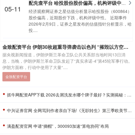
配先查平台 哈投股份股价偏高，机构评级中性，短期震荡行情
05-11
经济观察网证券之星估值分析显示哈投股份（600864）
股价偏高，近期股价下跌，机构评级中性。 近期事件
2026年2月9日，证券之星发布的估值指针分析显示，哈
投....
金致配资平台 伊朗30枚超重导弹袭击以色列 “摧毁以方空天监控系统”！美国被曝增派5000名海军陆战队
据央视新闻报道，伊朗伊斯兰革命卫队公共关系部当地时间13日消
息，当晚，伊朗伊斯兰革命卫队发起了“真实承诺-4”第45轮军事行动。
伊朗方面称，行动中使用了大量“....
金致配资平台
抓牛网配资APP下载 2026去屑洗发水哪个牌子最好？实测揭秘：止痒去头屑功效碾压
中兴证券官网 全网骂到作者亲自下场!《无职转生》第三季欧美节奏爆炸，争议根本洗不掉?
满盈配资官网 申请“摘帽”，300093加速“算电协同”布局