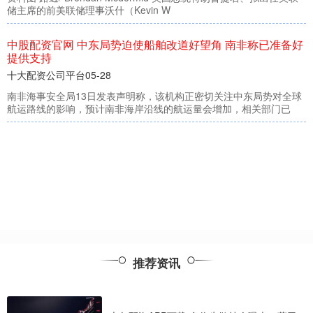
前美联储理事沃什（Kevin W
资官网 中东局势迫使船舶改道好望角 南非称
持
公司平台
05-28
安全局13日发表声明称，该机构正密切关注中东局
的影响，预计南非海岸沿线的航运量会增加，相关
推荐资讯