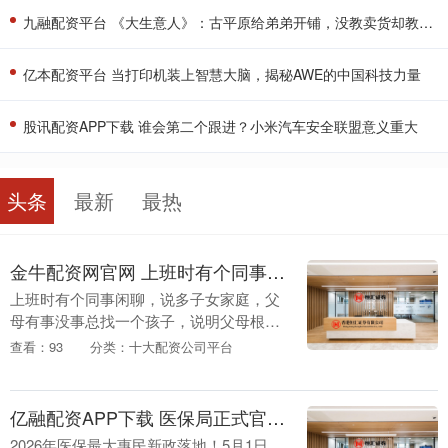
九融配资平台 《大生意人》：古平原给弟弟开铺，没教卖货却教听声赚钱，第一单就狂赚几千两
亿本配资平台 当打印机装上智慧大脑，揭秘AWE的中国科技力量
股讯配资APP下载 谁会第二个跟进？小米汽车安全联盟意义重大
头条
最新
最热
金牛配资网官网 上班时有个同事闲聊，说多子女家庭，父母有事没事总找一个孩子，说明父母
上班时有个同事闲聊，说多子女家庭，父
母有事没事总找一个孩子，说明父母根本
就不爱这个孩子，若是爱这个孩子，就会
查看：93
分类：十大配资公司平台
替这个孩子着想，怕自己给这个被爱的孩
子添麻烦。 同事....
亿融配资APP下载 医保局正式官宣！5月医保新规落地，62种慢性病免门槛，家家户户都受用
2026年医保最大惠民新政落地！5月1日