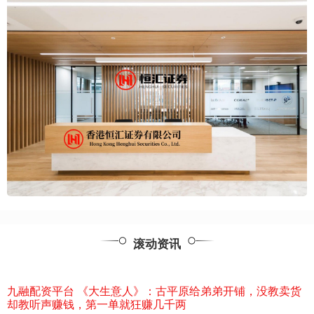
滚动资讯
资平台 《大生意人》：古平原给弟弟开铺，
声赚钱，第一单就狂赚几千两