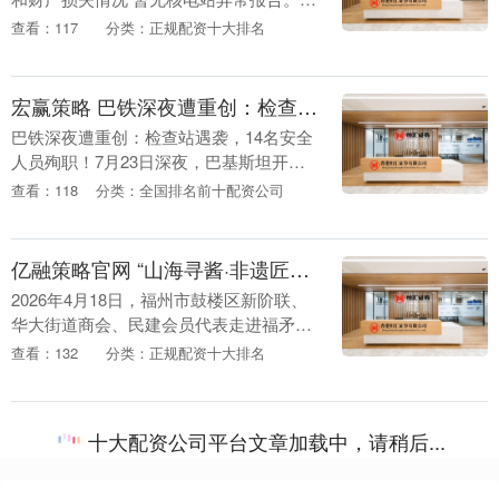
日本熊本县发生7.1级地震后，内阁官房长
查看：117
分类：正规配资十大排名
官木原稔于当地时间7月28日傍晚在首相
官邸召....
宏赢策略 巴铁深夜遭重创：检查站遇袭，14名安全人员殉职
巴铁深夜遭重创：检查站遇袭，14名安全
人员殉职！7月23日深夜，巴基斯坦开伯
尔-普什图省丹格地区发生了一起严重的恐
查看：118
分类：全国排名前十配资公司
怖袭击。一辆载满炸药的车辆冲向当地一
处安全检查....
亿融策略官网 “山海寻酱·非遗匠心”闽酒文化研学之旅走进福矛酒业集团
2026年4月18日，福州市鼓楼区新阶联、
华大街道商会、民建会员代表走进福矛酒
业集团，开展「山海寻酱·非遗匠心」闽酒
查看：132
分类：正规配资十大排名
文化研学之旅。通过“沉浸式探厂+非遗品
鉴+文....
十大配资公司平台文章加载中，请稍后...